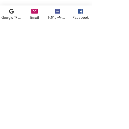
Google マイビジネス
Email
お問い合わせフォーム
Facebook
コメント
【お知らせ】第60回人
【お知らせ】医工
コメントを追加…