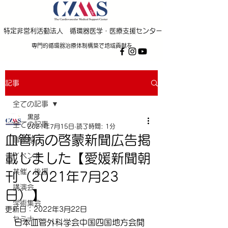
特定非営利活動法人 循環器医学・医療支援センター
専門的循環器治療体制構築で地域貢献を
記事
全ての記事
黒部
全ての記事
2021年7月15日
読了時間: 1分
血管病の啓蒙新聞広告掲
事務局
載しました【愛媛新聞朝
イベント
共催・後援
刊（2021年7月23
講演会
日）】
学術集会
更新日：
2022年3月22日
セミナー
日本血管外科学会中国四国地方会開