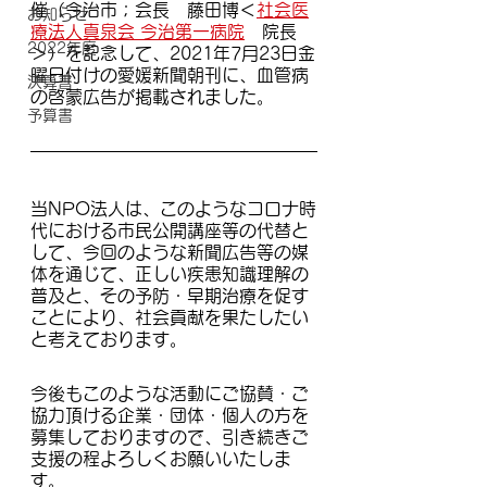
催（今治市；会長　藤田博＜
社会医
お知らせ
療法人真泉会 今治第一病院
　院長
2022年度
＞）を記念して、2021年7月23日金
曜日付けの愛媛新聞朝刊に、血管病
決算書
の啓蒙広告が掲載されました。
予算書
当NPO法人は、このようなコロナ時
代における市民公開講座等の代替と
して、今回のような新聞広告等の媒
体を通じて、正しい疾患知識理解の
普及と、その予防・早期治療を促す
ことにより、社会貢献を果たしたい
と考えております。
今後もこのような活動にご協賛・ご
協力頂ける企業・団体・個人の方を
募集しておりますので、引き続きご
支援の程よろしくお願いいたしま
す。