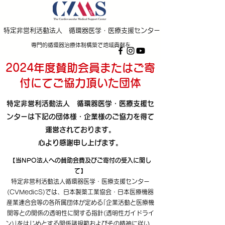
特定非営利活動法人 循環器医学・医療支援センター
専門的循環器治療体制構築で地域貢献を
2024年度賛助会員またはご寄
付にてご協力頂いた団体
特定非営利活動法人 循環器医学・医療支援セ
ンターは下記の団体様・企業様のご協力を得て
運営されております。
心より感謝申し上げます。
【当NPO法人への賛助会費及びご寄付の受入に関し
て】
特定非営利活動法人循環器医学・医療支援センター
(CVMedicS)では、日本製薬工業協会・日本医療機器
産業連合会等の各所属団体が定める｢企業活動と医療機
関等との関係の透明性に関する指針(透明性ガイドライ
ン)｣をはじめとする関係諸規範およびその精神に従い、