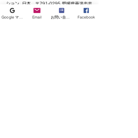
ション, 日本、〒791-0295 愛媛県東温市志
津川４５４
Google マイビジネス
Email
お問い合わせフォーム
Facebook
イベントについて
当科主催の外科カンファレンスにて、手術手
技トレーニングを実施いたします。
当日は終了時間未定で、１～２時間の開催を
目安としております。
入退室自由のため、ご都合の良い時間にお越
しください。
皆さまのご参加をお待ちしております。
このイベントをシェア