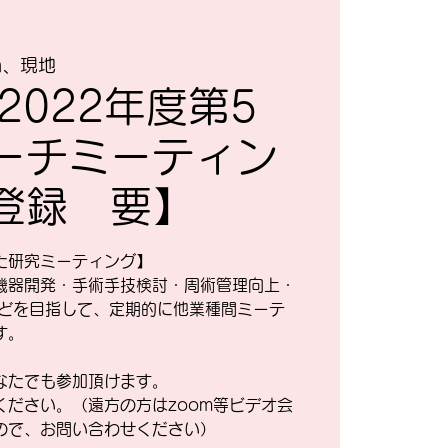
m、現地
2022年度第5
ーチミーティン
登録 要】
た研究ミーティング】
機器開発・手術手技検討・周術管理向上・
の向上などを目指して、定期的に他業種間ミーテ
す。
なたでも参加頂けます。
ださい。（遠方の方はzoom等ビデオ会
ので、お問い合わせください）