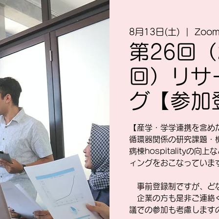
8月13日(土)
  |  
Zoo
第26回（
回）リサ
グ【参加
【産学・学学連携を含め
循環器関係の研究課題・
病棟hospitality
ィングをおこなっていま
事前登録制ですが、ど
企業の方も是非ご連絡く
議での参加も考慮します