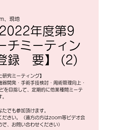
om、現地
2022年度第9
ーチミーティン
録 要】 (2)
た研究ミーティング】
機器開発・手術手技検討・周術管理向上・
の向上などを目指して、定期的に他業種間ミーテ
す。
なたでも参加頂けます。
ださい。（遠方の方はzoom等ビデオ会
ので、お問い合わせください）