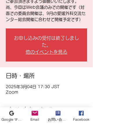
ご参加頂きますよう御願いいたします。
尚、今回はWeb会議のみでの開催です（対
面での委員会開催は、9月の愛媛外科交流セ
ンター総会開催に合わせて開催予定です）
お申し込みの受付は終了しまし
た。
他のイベントを見る
日時・場所
2025年3月04日 17:30 JST
Zoom
イベントについて
Google マイビジネス
Email
お問い合わせフォーム
Facebook
第9回愛媛大学外科専門研修プログラム管理
委員会を3月4日（火）17時30分から実施し