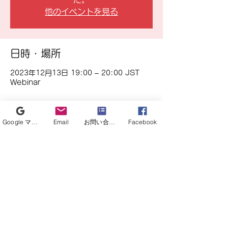
他のイベントを見る
日時・場所
2023年12月13日 19:00 – 20:00 JST
Webinar
イベントについて
Google マイビジネス
Email
お問い合わせフォーム
Facebook
【参加登録が必要ですので事前に御願いいた
します】
日時：2023 年 12月 13 日  (水) 
 19:00 ~ 20:00
内容：
 Kochi YOSACOI studyから見
えてくる心不全患者の特徴と高知県の取
り組み
質疑応答（フリーディスカッション）
［演者 ］高知大学医学部　老年病・循