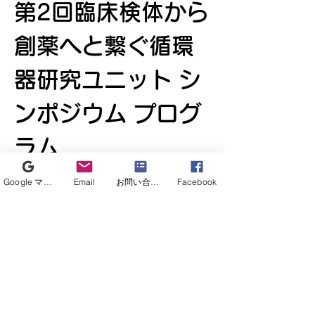
第2回臨床検体から
創薬へと繋ぐ循環
器研究ユニット シ
ンポジウム プログ
ラム
2025年3月7日（金曜
Google マイビジネス
Email
お問い合わせフォーム
Facebook
日）16：2０～19：0０
リサーチユニット活動内容紹介		
16:15-16:20
臨床検体から創薬へと繋ぐ循環