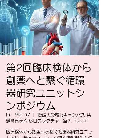
第2回臨床検体から
創薬へと繋ぐ循環
器研究ユニットシ
ンポジウム
Fri, Mar 07
  |  
愛媛大学城北キャンパス 共
通教育棟A 多目的レクチャー室2、Zoom
臨床検体から創薬へと繋ぐ循環器研究ユニッ